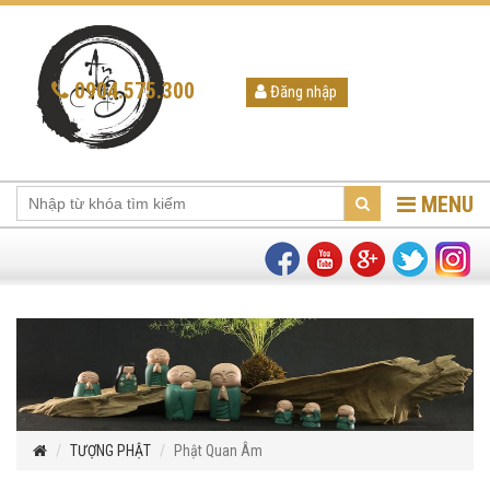
0904.575.300
Đăng nhập
MENU
TƯỢNG PHẬT
Phật Quan Âm