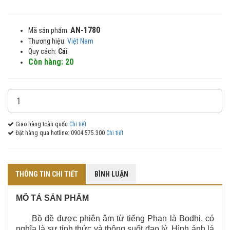
AN-1780
Mã sản phẩm:
Thương hiệu:
Việt Nam
Quy cách:
Cái
Còn hàng: 20
Giao hàng toàn quốc
Chi tiết
Đặt hàng qua hotline: 0904.575.300
Chi tiết
THÔNG TIN CHI TIẾT
BÌNH LUẬN
MÔ TẢ SẢN PHẨM
Bồ đề được phiên âm từ tiếng Phạn là Bodhi, có
nghĩa là sự tỉnh thức và thông suốt đạo lý. Hình ảnh lá