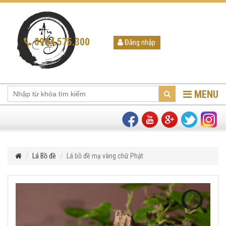
0904.575.300
Đăng nhập
MENU
Lá Bồ đề
Lá bồ đề mạ vàng chữ Phật