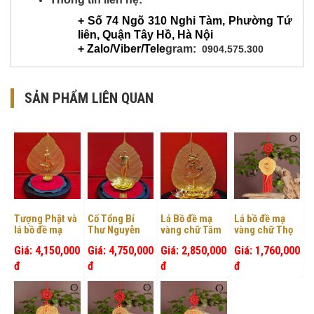
+ Số 74 Ngõ 310 Nghi Tàm, Phường Tứ
liên, Quận Tây Hồ, Hà Nội
+ Zalo/Viber/Tele
gram:
0904.575.300
SẢN PHẨM LIÊN QUAN
Tượng Phật và
Cố Tổng Bí
Lá Bồ đề mạ
Lá bồ đề mạ
lá bồ đề mạ
Thư Nguyễn
vàng chữ Tâm
vàng chữ Thọ
vàng
Phú Trọng
trên đế Sen
Giá: 4,150,000
Giá: 4,750,000
Giá: 2,850,000
Giá: 1,760,000
đ
đ
đ
đ