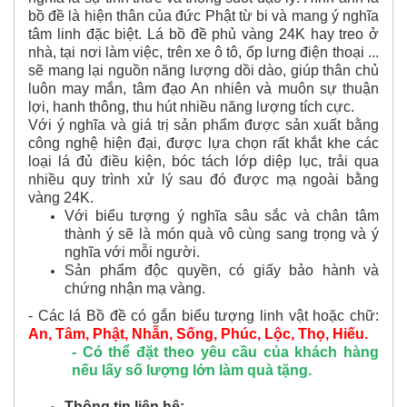
bồ đề là hiện thân của đức Phật từ bi và mang ý nghĩa
tâm linh đặc biệt. Lá bồ đề phủ vàng 24K hay treo ở
nhà, tại nơi làm việc, trên xe ô tô, ốp lưng điện thoại ...
sẽ mang lại nguồn năng lượng dồi dào, giúp thân chủ
luôn may mắn, tâm đạo An nhiên và muôn sự thuận
lợi, hanh thông, thu hút nhiều năng lượng tích cực.
Với ý nghĩa và giá trị sản phẩm được sản xuất bằng
công nghệ hiện đại, được lựa chọn rất khắt khe các
loại lá đủ điều kiện, bóc tách lớp diệp lục, trải qua
nhiều quy trình xử lý sau đó được mạ ngoài bằng
vàng 24K.
Với biểu tượng ý nghĩa sâu sắc và chân tâm
thành ý sẽ là món quà vô cùng sang trọng và ý
nghĩa với mỗi người.
Sản phẩm độc quyền, có giấy bảo hành và
chứng nhận mạ vàng.
- Các lá Bồ đề có gắn biểu tượng linh vật hoặc chữ:
An, Tâm, Phật, Nhẫn, Sống, Phúc, Lộc, Thọ, Hiếu.
- Có thể đặt theo yêu cầu của khách hàng
nếu lấy số lượng lớn làm quà tặng.
Thông tin liên hệ: