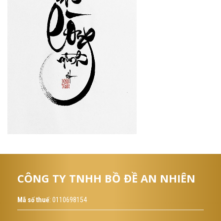
CÔNG TY TNHH BỒ ĐỀ AN NHIÊN
Mã số thuế
: 0110698154