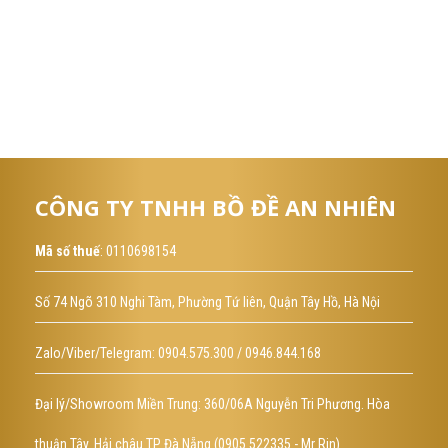
CÔNG TY TNHH BỒ ĐỀ AN NHIÊN
Mã số thuế
: 0110698154
Số 74 Ngõ 310 Nghi Tàm, Phường Tứ liên, Quận Tây Hồ, Hà Nội
Zalo/Viber/Telegram: 0904.575.300 / 0946.844.168
Đại lý/Showroom Miền Trung: 360/06A Nguyễn Tri Phương. Hòa
thuận Tây. Hải châu TP Đà Nẵng (0905.522335 - Mr Rin)