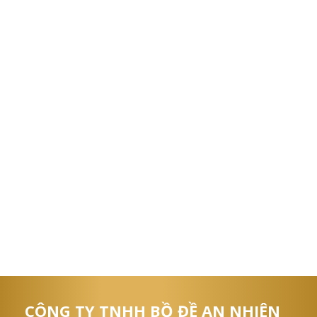
CÔNG TY TNHH BỒ ĐỀ AN NHIÊN