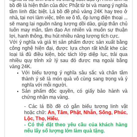
bồ đề là hiện thân của đức Phật từ bi và mang ý nghĩa
tâm linh đặc biệt. Lá bồ đề phủ vàng 24K hay treo ở
nhà, tại nơi làm việc, trên xe ô tô, ốp lưng điện thoại ...
sẽ mang lại nguồn năng lượng dồi dào, giúp thân chủ
luôn may mắn, tâm đạo An nhiên và muôn sự thuận
lợi, hanh thông, thu hút nhiều năng lượng tích cực.
Với ý nghĩa và giá trị sản phẩm được sản xuất bằng
công nghệ hiện đại, được lựa chọn rất khắt khe các
loại lá đủ điều kiện, bóc tách lớp diệp lục, trải qua
nhiều quy trình xử lý sau đó được mạ ngoài bằng
vàng 24K.
Với biểu tượng ý nghĩa sâu sắc và chân tâm
thành ý sẽ là món quà vô cùng sang trọng và ý
nghĩa với mỗi người.
Sản phẩm độc quyền, có giấy bảo hành và
chứng nhận mạ vàng.
- Các lá Bồ đề có gắn biểu tượng linh vật
hoặc chữ:
An, Tâm, Phật, Nhẫn, Sống, Phúc,
Lộc, Thọ, Hiếu.
- Có thể đặt theo yêu cầu của khách hàng
nếu lấy số lượng lớn làm quà tặng.