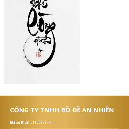
CÔNG TY TNHH BỒ ĐỀ AN NHIÊN
Mã số thuế
: 0110698154