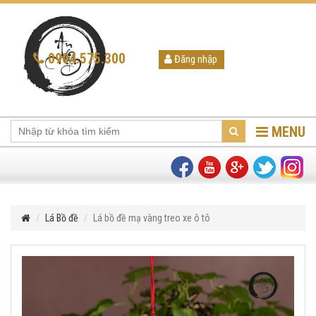
0904.575.300
Đăng nhập
MENU
Lá Bồ đề
Lá bồ đề mạ vàng treo xe ô tô