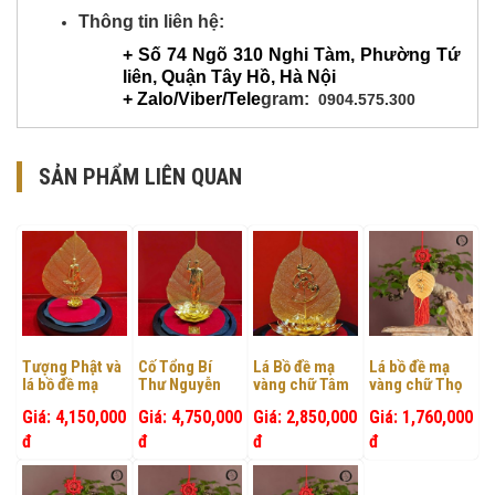
Thông tin liên hệ:
+ Số 74 Ngõ 310 Nghi Tàm, Phường Tứ
liên, Quận Tây Hồ, Hà Nội
+ Zalo/Viber/Tele
gram:
0904.575.300
SẢN PHẨM LIÊN QUAN
Tượng Phật và
Cố Tổng Bí
Lá Bồ đề mạ
Lá bồ đề mạ
lá bồ đề mạ
Thư Nguyễn
vàng chữ Tâm
vàng chữ Thọ
vàng
Phú Trọng
trên đế Sen
Giá: 4,150,000
Giá: 4,750,000
Giá: 2,850,000
Giá: 1,760,000
đ
đ
đ
đ