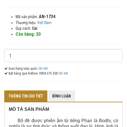
AN-1734
Mã sản phẩm:
Thương hiệu:
Việt Nam
Quy cách:
Cái
Còn hàng: 20
Giao hàng toàn quốc
Chi tiết
Đặt hàng qua hotline: 0904.575.300
Chi tiết
THÔNG TIN CHI TIẾT
BÌNH LUẬN
MÔ TẢ SẢN PHẨM
Bồ đề được phiên âm từ tiếng Phạn là Bodhi, có
nghĩa là sự tỉnh thức và thông suốt đạo lý. Hình ảnh lá