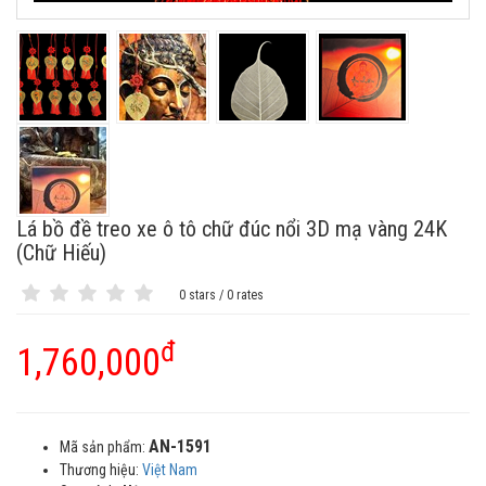
Lá bồ đề treo xe ô tô chữ đúc nổi 3D mạ vàng 24K
(Chữ Hiếu)
0 stars / 0 rates
đ
1,760,000
AN-1591
Mã sản phẩm:
Thương hiệu:
Việt Nam