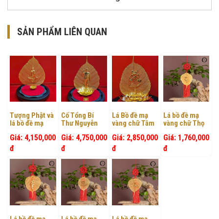
SẢN PHẨM LIÊN QUAN
Tượng Phật và
Cố Tổng Bí
Lá Bồ đề mạ
Lá bồ đề mạ
lá bồ đề mạ
Thư Nguyễn
vàng chữ Tâm
vàng chữ Thọ
vàng
Phú Trọng
trên đế Sen
Giá: 4,150,000
Giá: 4,750,000
Giá: 2,850,000
Giá: 1,760,000
đ
đ
đ
đ
Chọn số
Chọn số
Chọn số
Chọn số
lượng cần
lượng cần
lượng cần
lượng cần
mua
mua
mua
mua
Lá bồ đề mạ
Lá bồ đề mạ
Lá bồ đề mạ