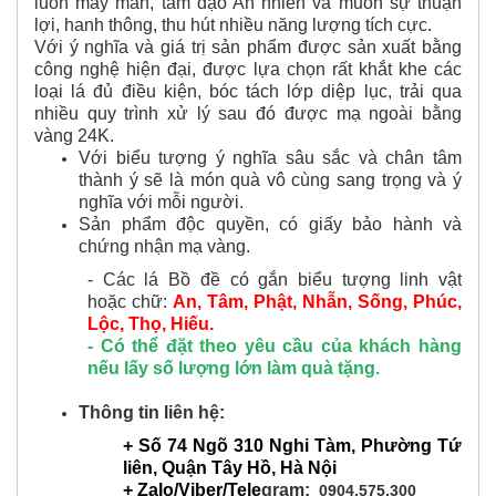
luôn may mắn, tâm đạo An nhiên và muôn sự thuận
lợi, hanh thông, thu hút nhiều năng lượng tích cực.
Với ý nghĩa và giá trị sản phẩm được sản xuất bằng
công nghệ hiện đại, được lựa chọn rất khắt khe các
loại lá đủ điều kiện, bóc tách lớp diệp lục, trải qua
nhiều quy trình xử lý sau đó được mạ ngoài bằng
vàng 24K.
Với biểu tượng ý nghĩa sâu sắc và chân tâm
thành ý sẽ là món quà vô cùng sang trọng và ý
nghĩa với mỗi người.
Sản phẩm độc quyền, có giấy bảo hành và
chứng nhận mạ vàng.
- Các lá Bồ đề có gắn biểu tượng linh vật
hoặc chữ:
An, Tâm, Phật, Nhẫn, Sống, Phúc,
Lộc, Thọ, Hiếu.
- Có thể đặt theo yêu cầu của khách hàng
nếu lấy số lượng lớn làm quà tặng.
Thông tin liên hệ:
+ Số 74 Ngõ 310 Nghi Tàm, Phường Tứ
liên, Quận Tây Hồ, Hà Nội
+ Zalo/Viber/Tele
gram:
0904.575.300