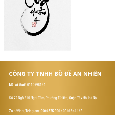
CÔNG TY TNHH BỒ ĐỀ AN NHIÊN
Mã số thuế
: 0110698154
Số 74 Ngõ 310 Nghi Tàm, Phường Tứ liên, Quận Tây Hồ, Hà Nội
Zalo/Viber/Telegram: 0904.575.300 / 0946.844.168