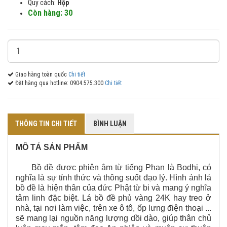
Quy cách:
Hộp
Còn hàng: 30
Giao hàng toàn quốc
Chi tiết
Đặt hàng qua hotline: 0904.575.300
Chi tiết
THÔNG TIN CHI TIẾT
BÌNH LUẬN
MÔ TẢ SẢN PHẨM
Bồ đề được phiên âm từ tiếng Phạn là Bodhi, có
nghĩa là sự tỉnh thức và thông suốt đạo lý. Hình ảnh lá
bồ đề là hiện thân của đức Phật từ bi và mang ý nghĩa
tâm linh đặc biệt. Lá bồ đề phủ vàng 24K hay treo ở
nhà, tại nơi làm việc, trên xe ô tô, ốp lưng điện thoại ...
sẽ mang lại nguồn năng lượng dồi dào, giúp thân chủ