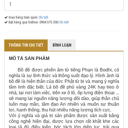
Giao hàng toàn quốc
Chi tiết
Đặt hàng qua hotline: 0904.575.300
Chi tiết
THÔNG TIN CHI TIẾT
BÌNH LUẬN
MÔ TẢ SẢN PHẨM
Bồ đề được phiên âm từ tiếng Phạn là Bodhi, có
nghĩa là sự tỉnh thức và thông suốt đạo lý. Hình ảnh lá
bồ đề là hiện thân của đức Phật từ bi và mang ý nghĩa
tâm linh đặc biệt. Lá bồ đề phủ vàng 24K hay treo ở
nhà, tại nơi làm việc, trên xe ô tô, ốp lưng điện thoại ...
sẽ mang lại nguồn năng lượng dồi dào, giúp thân chủ
luôn may mắn, tâm đạo An nhiên và muôn sự thuận
lợi, hanh thông, thu hút nhiều năng lượng tích cực.
Với ý nghĩa và giá trị sản phẩm được sản xuất bằng
công nghệ hiện đại, được lựa chọn rất khắt khe các
loại lá đủ điều kiện, bóc tách lớp diệp lục, trải qua