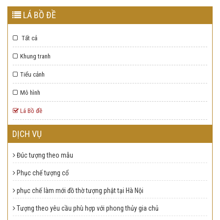
LÁ BỒ ĐỀ
Tất cả
Chọn số
Chọn số
Chọn số
lượng cần
lượng cần
lượng cần
Khung tranh
mua
mua
mua
Tiểu cảnh
1
2
3
4
1
5
2
3
4
1
5
2
3
4
5
Mô hình
ĐẶT MUA
CHI TIẾT
ĐẶT MUA
CHI TIẾT
ĐẶT MUA
CHI TIẾT
Lá Bồ đề
DỊCH VỤ
Đúc tượng theo mẫu
Phục chế tượng cổ
phục chế làm mới đồ thờ tượng phật tại Hà Nội
Tượng theo yêu cầu phù hợp với phong thủy gia chủ