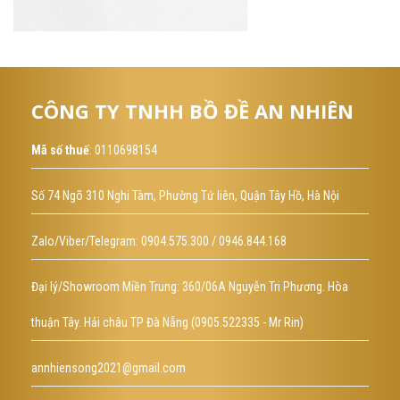
CÔNG TY TNHH BỒ ĐỀ AN NHIÊN
Mã số thuế
: 0110698154
Số 74 Ngõ 310 Nghi Tàm, Phường Tứ liên, Quận Tây Hồ, Hà Nội
Zalo/Viber/Telegram: 0904.575.300 / 0946.844.168
Đại lý/Showroom Miền Trung: 360/06A Nguyễn Tri Phương. Hòa
thuận Tây. Hải châu TP Đà Nẵng (0905.522335 - Mr Rin)
annhiensong2021@gmail.com