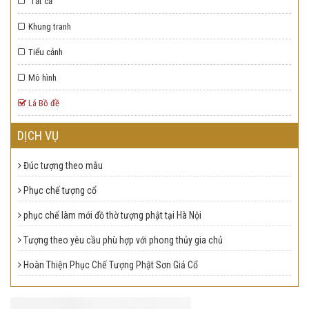
Tất cả
Chọn số
Chọn số
Chọn số
lượng cần
lượng cần
lượng cần
Khung tranh
mua
mua
mua
Tiểu cảnh
1
2
3
4
1
5
2
3
4
1
5
2
3
4
5
Mô hình
ĐẶT MUA
CHI TIẾT
ĐẶT MUA
CHI TIẾT
ĐẶT MUA
CHI TIẾT
Lá Bồ đề
DỊCH VỤ
Đúc tượng theo mẫu
Phục chế tượng cổ
phục chế làm mới đồ thờ tượng phật tại Hà Nội
Tượng theo yêu cầu phù hợp với phong thủy gia chủ
Hoàn Thiện Phục Chế Tượng Phật Sơn Giả Cổ