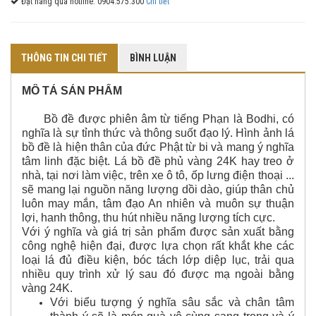
Đặt hàng qua hotline: 0904.575.300
Chi tiết
THÔNG TIN CHI TIẾT
BÌNH LUẬN
MÔ TẢ SẢN PHẨM
Bồ đề được phiên âm từ tiếng Phạn là Bodhi, có
nghĩa là sự tỉnh thức và thông suốt đạo lý. Hình ảnh lá
bồ đề là hiện thân của đức Phật từ bi và mang ý nghĩa
tâm linh đặc biệt. Lá bồ đề phủ vàng 24K hay treo ở
nhà, tại nơi làm việc, trên xe ô tô, ốp lưng điện thoại ...
sẽ mang lại nguồn năng lượng dồi dào, giúp thân chủ
luôn may mắn, tâm đạo An nhiên và muôn sự thuận
lợi, hanh thông, thu hút nhiều năng lượng tích cực.
Với ý nghĩa và giá trị sản phẩm được sản xuất bằng
công nghệ hiện đại, được lựa chọn rất khắt khe các
loại lá đủ điều kiện, bóc tách lớp diệp lục, trải qua
nhiều quy trình xử lý sau đó được mạ ngoài bằng
vàng 24K.
Với biểu tượng ý nghĩa sâu sắc và chân tâm