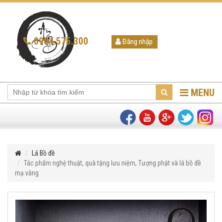
0904.575.300
Đăng nhập
MENU
Lá Bồ đề
Tác phẩm nghệ thuật, quà tặng lưu niệm, Tượng phật và lá bồ đề
mạ vàng