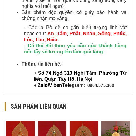
thành ý sẽ là món quà vô cùng sang trọng và ý
nghĩa với mỗi người.
Sản phẩm độc quyền, có giấy bảo hành và
chứng nhận mạ vàng.
- Các lá Bồ đề có gắn biểu tượng linh vật
hoặc chữ:
An, Tâm, Phật, Nhẫn, Sống, Phúc,
Lộc, Thọ, Hiếu.
- Có thể đặt theo yêu cầu của khách hàng
nếu lấy số lượng lớn làm quà tặng.
Thông tin liên hệ:
+ Số 74 Ngõ 310 Nghi Tàm, Phường Tứ
liên, Quận Tây Hồ, Hà Nội
+ Zalo/Viber/Tele
gram:
0904.575.300
SẢN PHẨM LIÊN QUAN