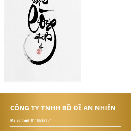
CÔNG TY TNHH BỒ ĐỀ AN NHIÊN
Mã số thuế
: 0110698154