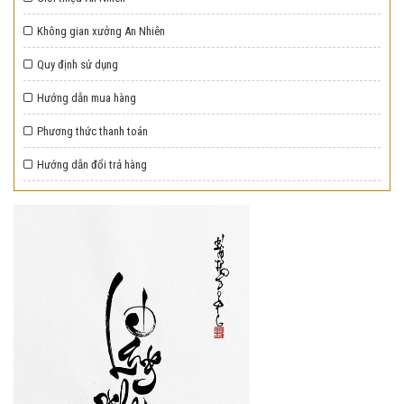
ĐẶT MUA
CHI TIẾT
ĐẶT MUA
CHI TIẾT
ĐẶT MUA
CHI TIẾT
Không gian xưởng An Nhiên
Quy định sử dụng
Hướng dẫn mua hàng
Phương thức thanh toán
Hướng dẫn đổi trả hàng