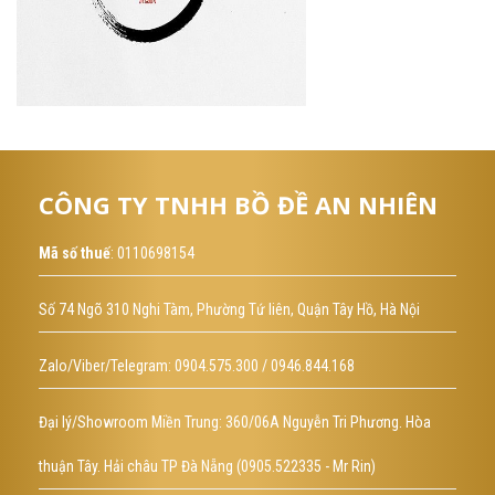
CÔNG TY TNHH BỒ ĐỀ AN NHIÊN
Mã số thuế
: 0110698154
Số 74 Ngõ 310 Nghi Tàm, Phường Tứ liên, Quận Tây Hồ, Hà Nội
Zalo/Viber/Telegram: 0904.575.300 / 0946.844.168
Đại lý/Showroom Miền Trung: 360/06A Nguyễn Tri Phương. Hòa
thuận Tây. Hải châu TP Đà Nẵng (0905.522335 - Mr Rin)