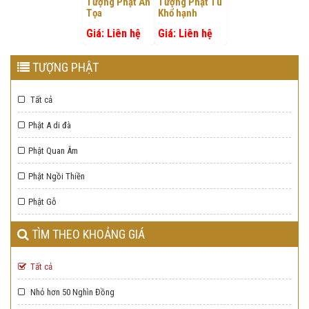
lượng cần
Tượng Phật An
Tượng Phật Tu
1
2
3
4
1
5
2
3
4
1
5
2
3
4
Tọa
Khổ hạnh
mua
Giá: Liên hệ
ĐẶT MUA
CHI TIẾT
Giá: Liên hệ
ĐẶT MUA
CHI TIẾT
ĐẶT MUA
CHI TIẾT
1
2
3
4
5
ĐẶT MUA
CHI TIẾT
TƯỢNG PHẬT
Chọn số
Chọn số
Tất cả
lượng cần
lượng cần
mua
mua
Phật A di đà
1
2
3
4
1
5
2
3
4
5
Phật Quan Âm
ĐẶT MUA
CHI TIẾT
ĐẶT MUA
CHI TIẾT
Phật Ngồi Thiền
Phật Gỗ
TÌM THEO KHOẢNG GIÁ
Tất cả
Nhỏ hơn 50 Nghìn Đồng