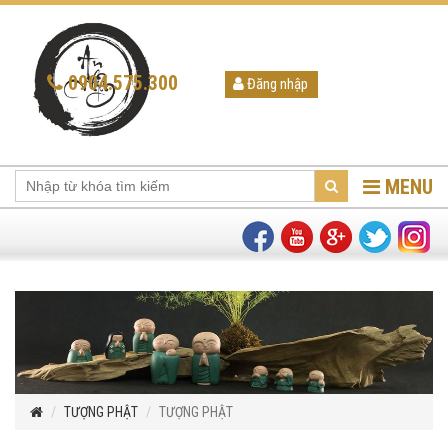
0904.575.300
Đăng nhập
MENU
TƯỢNG PHẬT
TƯỢNG PHẬT